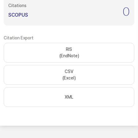
Citations
0
SCOPUS
Citation Export
RIS
(EndNote)
CSV
(Excel)
XML