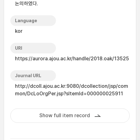
논의하였다.
Language
kor
URI
https://aurora.ajou.ac.kr/handle/2018.oak/13525
Journal URL
http://dcoll.ajou.ac.kr:9080/dcollection/jsp/com
mon/DcLoOrgPer.jsp?sItemId=000000025911
Show full item record