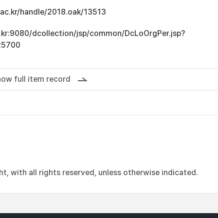
u.ac.kr/handle/2018.oak/13513
ac.kr:9080/dcollection/jsp/common/DcLoOrgPer.jsp?
25700
ow full item record
, with all rights reserved, unless otherwise indicated.