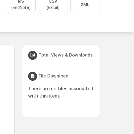
RIS
CSV
XML
(EndNote)
(Excel)
Total Views & Downloads
File Download
There are no files associated
with this item.