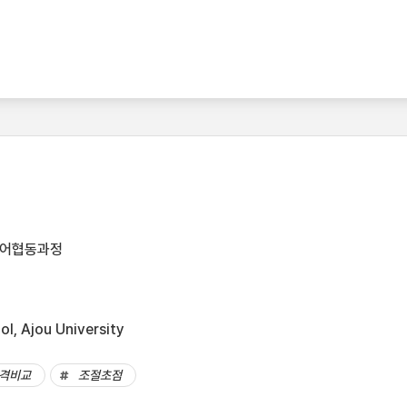
디어협동과정
l, Ajou University
격비교
조절초점