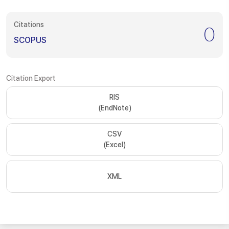
Citations
0
SCOPUS
Citation Export
RIS
(EndNote)
CSV
(Excel)
XML