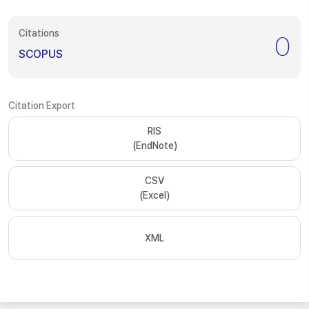
Citations
0
SCOPUS
Citation Export
RIS
(EndNote)
CSV
(Excel)
XML