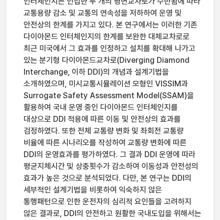
인터체인지는 인접한 두 개의 평면교차로가 수반됨에 따라
교통용량 감소 및 교통의 연속성을 저하하여 운영 및
안전상의 한계를 가지고 있다. 본 연구에서는 이러한 기존
다이아몬드 인터체인지의 한계를 보완한 대체교차로로
최근 미국에서 그 효과를 인정하고 설치를 확대해 나가고
있는 분기형 다이아몬드교차로(Diverging Diamond
Interchange, 이하 DDI)의 개념과 설계기법을
소개하였으며, 미시교통시뮬레이션 모형인 VISSIM과
Surrogate Safety Assessment Model(SSAM)을
활용하여 국내 운영 중인 다이아몬드 인터체인지를
대상으로 DDI 적용에 따른 이동 및 안전상의 효과를
검정하였다. 또한 전체 교통량 변화 및 좌회전 교통량
비율에 따른 시나리오를 작성하여 교통량 변화에 따른
DDI의 운영효과를 평가하였다. 그 결과 DDI 운영에 따라
평균지체시간 및 상충횟수가 감소하여 이동성과 안전성의
효과가 높은 것으로 분석되었다. 다만, 본 연구는 DDI의
세부적인 설계기법을 비롯하여 익숙하지 않은
통행패턴으로 인한 운전자의 심리적 요인들을 고려하지
않은 결과로, DDI의 안전하고 원활한 국내도입을 위해서는