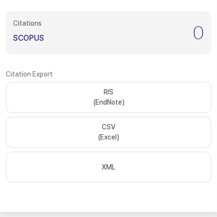
Citations
0
SCOPUS
Citation Export
RIS
(EndNote)
CSV
(Excel)
XML