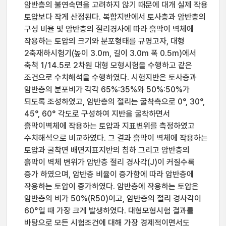
암반층의 불연속면을 고려하지 않기 때문에 대개 실제 작용
토압보다 작게 산정된다. 복합지반에서 토사층과 암반층의
구성 비율 및 암반층의 절리경사에 따라 흙막이 벽체에
작용하는 토압의 크기와 분포형태를 규명고자, 대형
2축재하시험기(높이 3.0m, 길이 3.0m 폭 0.5m)에서
축척 1/14.5로 2차원 대형 모형시험을 수행하고 같은
조건으로 수치해석을 수행하였다. 시험지반은 토사층과
암반층의 분포비가 각각 65%:35%와 50%:50%가
되도록 조성하였고, 암반층의 절리는 굴착측으로 0°, 30°,
45°, 60° 각도로 구성하여 지반을 굴착하면서
흙막이벽체에 작용하는 토압과 지표변위를 측정하였고
수치해석으로 비교하였다. 그 결과 흙막이 벽체에 작용하는
토압과 굴착면 배면지표지반의 침하 그리고 암반층의
흙막이 벽체 변위가 암반층 절리 경사각(J)이 커질수록
증가 하였으며, 암반층 비율이 증가함에 따라 암반층에
작용하는 토압이 증가하였다. 암반층에 작용하는 토압은
암반층의 비가 50%(R50)이고, 암반층의 절리 경사각이
60°일 때 가장 크게 발생하였다. 대형모형시험 결과를
바탕으로 모든 시험조건에 대해 가장 경제적이면서도