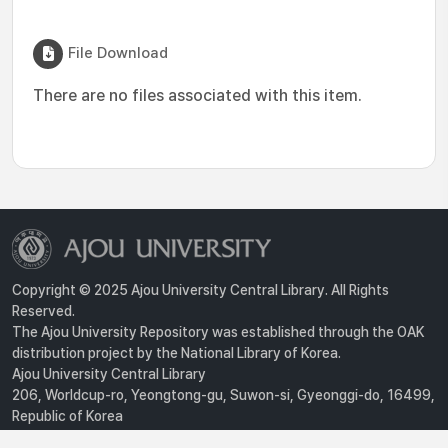
File Download
There are no files associated with this item.
Copyright © 2025 Ajou University Central Library. All Rights
Reserved.
The Ajou University Repository was established through the OAK
distribution project by the National Library of Korea.
Ajou University Central Library
206, Worldcup-ro, Yeongtong-gu, Suwon-si, Gyeonggi-do, 16499,
Republic of Korea