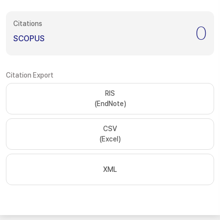
Citations
0
SCOPUS
Citation Export
RIS
(EndNote)
CSV
(Excel)
XML