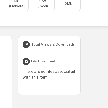
RIS
CSV
XML
(EndNote)
(Excel)
Total Views & Downloads
File Download
There are no files associated
with this item.