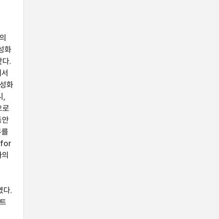
집의
활성화
같다.
에서
활성화
시,
으로
동안
부를
for
자의
였다.
파트