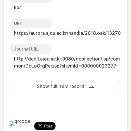
kor
URI
https://aurora.ajou.ac.kr/handle/2018.oak/13270
Journal URL
http://dcoll.ajou.ac.kr:9080/dcollection/jsp/com
mon/DcLoOrgPer.jsp?sItemId=000000023277
Show full item record