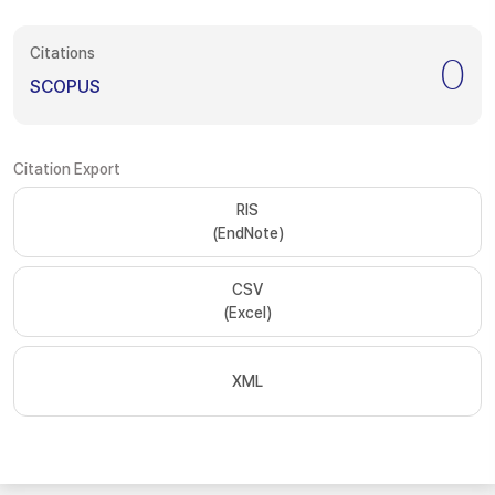
Citations
0
SCOPUS
Citation Export
RIS
(EndNote)
CSV
(Excel)
XML