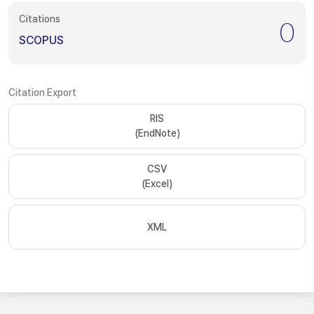
Citations
0
SCOPUS
Citation Export
RIS
(EndNote)
CSV
(Excel)
XML