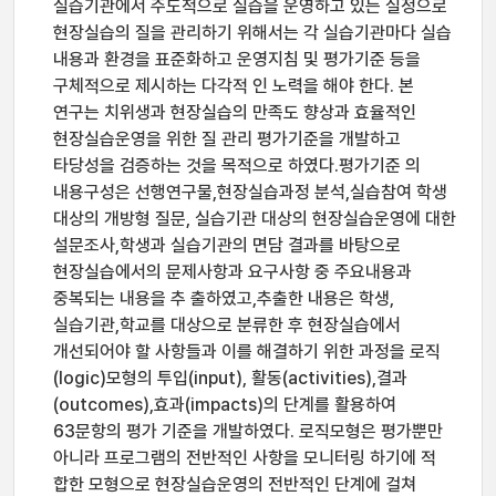
실습기관에서 주도적으로 실습을 운영하고 있는 실정으로
현장실습의 질을 관리하기 위해서는 각 실습기관마다 실습
내용과 환경을 표준화하고 운영지침 및 평가기준 등을
구체적으로 제시하는 다각적 인 노력을 해야 한다. 본
연구는 치위생과 현장실습의 만족도 향상과 효율적인
현장실습운영을 위한 질 관리 평가기준을 개발하고
타당성을 검증하는 것을 목적으로 하였다.평가기준 의
내용구성은 선행연구물,현장실습과정 분석,실습참여 학생
대상의 개방형 질문, 실습기관 대상의 현장실습운영에 대한
설문조사,학생과 실습기관의 면담 결과를 바탕으로
현장실습에서의 문제사항과 요구사항 중 주요내용과
중복되는 내용을 추 출하였고,추출한 내용은 학생,
실습기관,학교를 대상으로 분류한 후 현장실습에서
개선되어야 할 사항들과 이를 해결하기 위한 과정을 로직
(logic)모형의 투입(input), 활동(activities),결과
(outcomes),효과(impacts)의 단계를 활용하여
63문항의 평가 기준을 개발하였다. 로직모형은 평가뿐만
아니라 프로그램의 전반적인 사항을 모니터링 하기에 적
합한 모형으로 현장실습운영의 전반적인 단계에 걸쳐