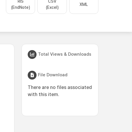
RIS
CSV
XML
(EndNote)
(Excel)
Total Views & Downloads
File Download
There are no files associated
with this item.