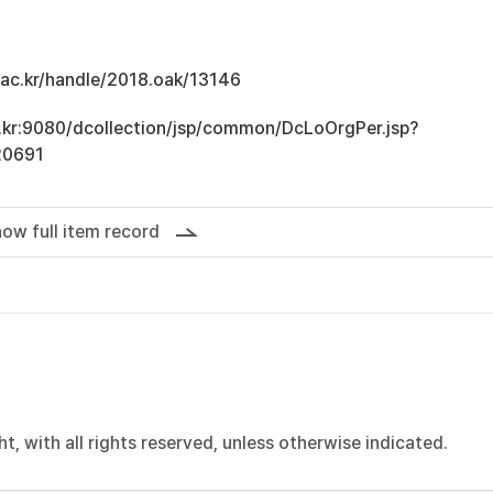
u.ac.kr/handle/2018.oak/13146
ac.kr:9080/dcollection/jsp/common/DcLoOrgPer.jsp?
20691
ow full item record
, with all rights reserved, unless otherwise indicated.