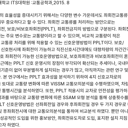
학교 ITS대학원 :교통공학과,2015. 8
의 효율성을 증대시키기 위해서는 다양한 변수 가운데서도 좌회전교통
우 중요하다고 할 수 있다. 좌회전 교통류를 처리하는 방안으로는
전, 보호/비보호좌회전(PPLT), 좌회전금지의 방법으로 구분된다. 좌회
는 주요 변수로는 교통량이라고 할 수 있으며, 비교적 교통량이 적은
교통류 처리를 위해 적용할 수 있는 신호운영방법이 PPLT이다. 보호/
 신호현시에 좌회전이 가능하고 직진신호시간대에도 대향차량의 차간간
비보호 좌회전이 가능한 신호운영방법으로, 보호좌회전과 비보호좌회전이 
최근에는 PPLT 신호 운영시의 장점이 부각되어 확산되는 추세이나, 국내
기준이 없어 무분별하게 설치되는 경우가 많고, 아직까지는 관련 연구 
. 본 연구에서는 PPLT 효과성을 분석하기 위하여 4지 신호교차로의
 토대로 교통량 변화에 따른 VISSM 교통모의분석을 수행하였으며, 차
 통행시간을 분석하였다. 또한, PPLT 적용시의 교차로 안전성을 평가
 결과를 바탕으로 교통량 변화에 따른 SSAM 모형 분석을 통해 상충횟수
PLT 신호운영방법은 선좌회전일 경우와 후좌회전일 경우 두 가지 경우로
및 후좌회전시에 대한 교통모의분석을 통하여 비교분석 하였다. 뿐만 아니
 성공적인 도입을 위한 홍보방안, 좌회전유도차로 도입, 표지판 설치 지침
고자 하였다.