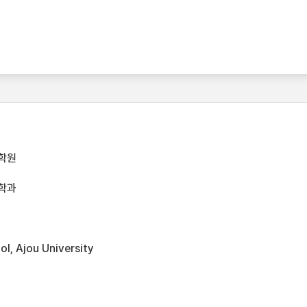
학원
학과
l, Ajou University