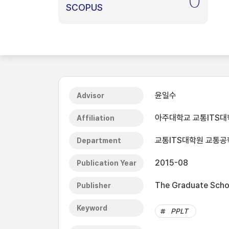
0
SCOPUS
윤일수
Advisor
아주대학교 교통ITS대
Affiliation
교통ITS대학원 교통공
Department
2015-08
Publication Year
The Graduate Schoo
Publisher
Keyword
PPLT