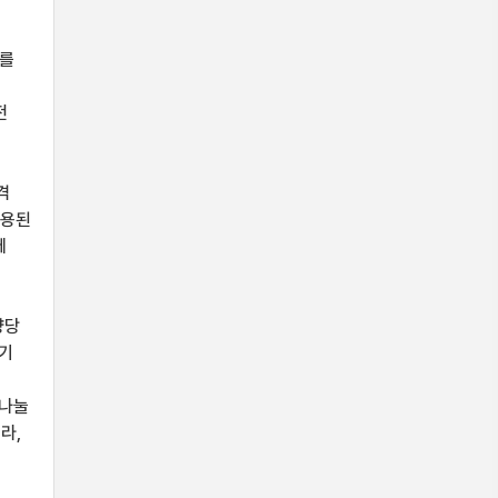
류를
전
격
혼용된
에
및
량당
하기
를
 나눌
라,