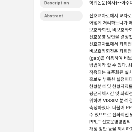
학위논문(석사)--아주대
Description
신호교차로에서 교차로
Abstract
어떻게 처리하느냐가 매
보호좌회전, 비보호좌회
신호운영 방안을 결정짓
신호교차로에서 좌회전 
비보호좌회전은 좌회전
(gap)을 이용하여 
방법이라 할 수 있다. 
적용되는 표준화된 설치
홍보도 부족한 실정이다
현황분석 및 현황자료를
평균지체시간 및 좌회전
위하여 VISSIM 분석
측정하였다. 더불어 P
수 있으므로 선좌회전 
PPLT 신호운영방법의
개정 방안 등을 제시하