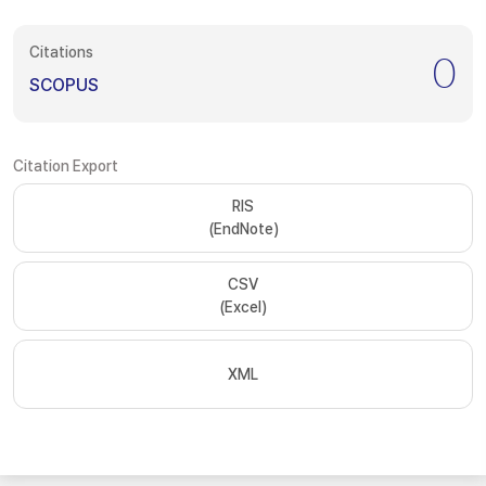
Citations
0
SCOPUS
Citation Export
RIS
(EndNote)
CSV
(Excel)
XML