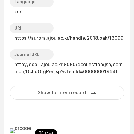
Language
kor
URI
https://aurora.ajou.ac.kr/handle/2018.oak/13099
Journal URL
http://dcoll.ajou.ac.kr:9080/dcollection/jsp/com
mon/DcLoOrgPer.jsp?sItemId=000000019646
Show full item record