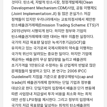
것이다. 탄소세, 자발적 탄소시장, 청정개발체제(Clean
Development Mechanism:CDM)사업, 공동 이행제도
(Joint Implementation:JI) 등 많은 온실가스 저감
정책들이 있지만 우리나라에서는 교토의정서에서 제안한
탄소배출권거래제(Emission Trading Scheme: ETS)가
2015년부터 시행되게 된다. 하지만 정부와 기업의
탄소배출권거래제에 대한 대비는 매우 미흡한 실정이다.
국가의 저감 목표량 달성은 녹색기후기금(GCF)을
유치하고 있는 국가로써 국제사회와의 약속을 이행하는
국가적 위신이 달려있는 중요한 일이다. 하지만 기업에
제공하는 배출권의 무상 할당량을 늘리고 배출권의
초기가격을 1만원으로 수정하는 등 산업계의 반발로 많은
문제점들이 발생하고 있다. 본 연구는 2006 IPCC
Guideline의 지침을 기준으로 총량규제방식(cap and
trade)의 배출권거래제 참여하는 단일 기업과 정부를
대상으로 한다. 단일기업의 입장에서 배출권 단가 변동에
따른 사업장내 저감설비 투자 비용을 최소화 하는 최적
대안 선정 LP모형을 제시한다. 그리고 정부의 입장에서
국가의 저감 목표량을 달성하는 최적의 탄소배출권의