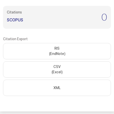
Citations
0
SCOPUS
Citation Export
RIS
(EndNote)
CSV
(Excel)
XML