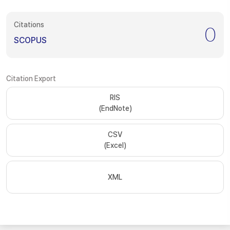
Citations
0
SCOPUS
Citation Export
RIS
(EndNote)
CSV
(Excel)
XML