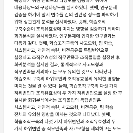
측정하기 위한 신뢰도와 타당도를 검증하기 위하여
내용타당도와 구성타당도를 실시하였다. 셋째, 연구문제
검증을 하기에 앞서 변수들 간의 관련성 정도를 파악하기
위해 상관관계 분석을 실시하였다. 넷째, 학습조직
구축수준이 조직유효성에 미치는 영향을 검증하기 위하여
회귀분석을 실시하였다. 연구문제에 입각한 연구결과는
다음과 같다. 첫째, 학습조직구축의 사고모형, 팀 학습,
시스템사고, 개인적 숙련, 비전공유를 독립변인으로
설정하고 조직유효성의 직무만족과 조직몰입을 설정한 후
회귀분석을 실시한 결과, 통계적으로 사고모형과
직무만족을 제외하고는 모두 유의한 것으로 나타났다.
학습조직 구축의 하위요인과 조직유효성의 유의한 영향을
미치는 것을 알 수 있다. 둘째, 학습조직구축의 다섯 가지
하위변인과 조직유효성의 두 가지 하위변인으로 설정 한 후
실시한 회귀분석에서는 조직몰입의 독립변인은
시스템사고, 개인적 숙련, 사고모형, 비전공유, 팀 학습
전체의 유의한 영향을 미치는 것으로 나타났다. 셋째,
학습조직구축의 다섯 가지 하위변인과 조직유효성의 두
가지 하위변인 중 직무만족과 사고모형을 제외하고는 모두