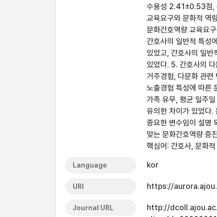
수용성 2.41±0.53점
교육요구와 문화적 역량은
문화간호역량 교육요구는
간호사의 일반적 특성에
있었고, 간호사의 일반
있었다. 5. 간호사의
거주경험, 다문화 관련
노출경험 특성에 따른 
가족 유무, 평균 일주
유의한 차이가 있었다.
중요한 변수임이 설명 
맞는 문화간호역량 증진
핵심어: 간호사, 문화
kor
Language
https://aurora.ajo
URI
http://dcoll.ajou.
Journal URL