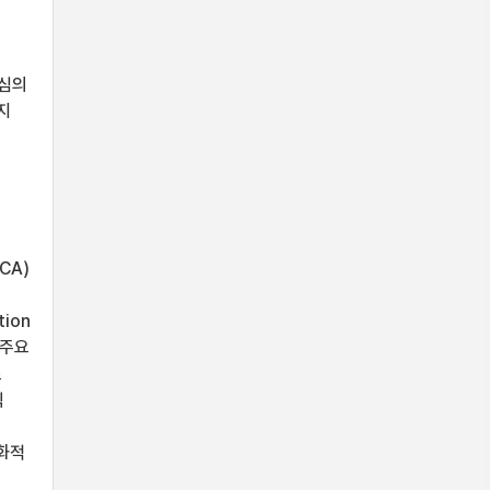
중심의
지
CCA)
tion
의 주요
로
식
문화적