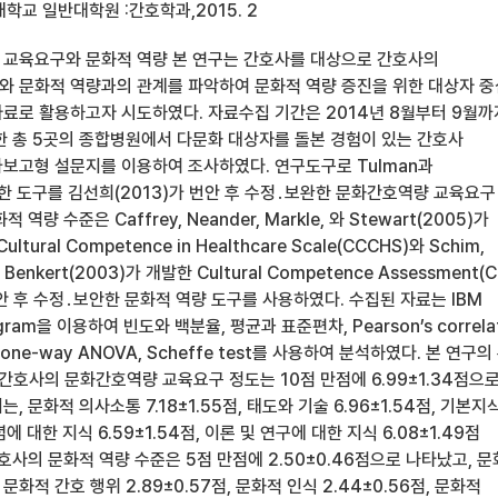
학교 일반대학원 :간호학과,2015. 2
교육요구와 문화적 역량 본 연구는 간호사를 대상으로 간호사의
 문화적 역량과의 관계를 파악하여 문화적 역량 증진을 위한 대상자 
료로 활용하고자 시도하였다. 자료수집 기간은 2014년 8월부터 9월까
한 총 5곳의 종합병원에서 다문화 대상자를 돌본 경험이 있는 간호사
가보고형 설문지를 이용하여 조사하였다. 연구도구로 Tulman과
개발한 도구를 김선희(2013)가 번안 후 수정․보완한 문화간호역량 교육요구
역량 수준은 Caffrey, Neander, Markle, 와 Stewart(2005)가
ultural Competence in Healthcare Scale(CCCHS)와 Schim,
와 Benkert(2003)가 개발한 Cultural Competence Assessment(
번안 후 수정․보안한 문화적 역량 도구를 사용하였다. 수집된 자료는 IBM
rogram을 이용하여 빈도와 백분율, 평균과 표준편차, Pearson’s correla
est, one-way ANOVA, Scheffe test를 사용하여 분석하였다. 본 연구
. 간호사의 문화간호역량 교육요구 정도는 10점 만점에 6.99±1.34점으
 문화적 의사소통 7.18±1.55점, 태도와 기술 6.96±1.54점, 기본지
념에 대한 지식 6.59±1.54점, 이론 및 연구에 대한 지식 6.08±1.49점
간호사의 문화적 역량 수준은 5점 만점에 2.50±0.46점으로 나타났고, 
적 간호 행위 2.89±0.57점, 문화적 인식 2.44±0.56점, 문화적