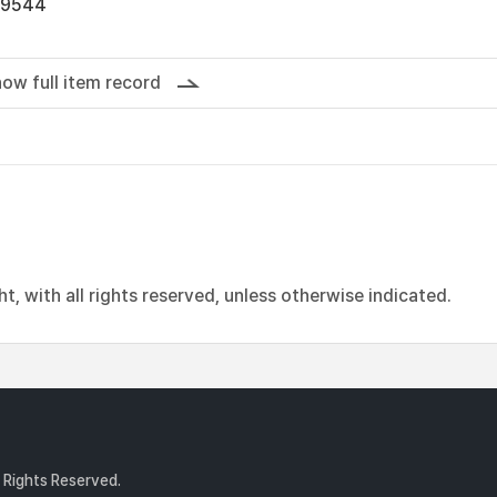
19544
ow full item record
, with all rights reserved, unless otherwise indicated.
l Rights Reserved.