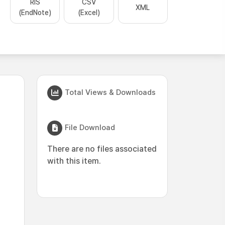
RIS
CSV
XML
(EndNote)
(Excel)
Total Views & Downloads
File Download
There are no files associated
with this item.