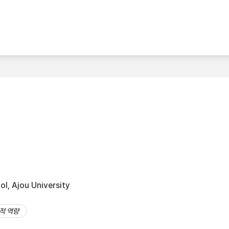
l, Ajou University
적 역량