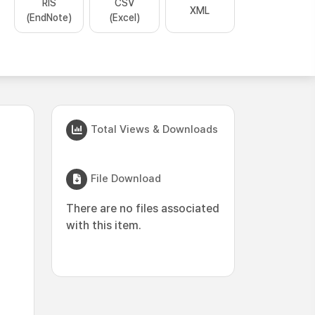
RIS
CSV
XML
(EndNote)
(Excel)
Total Views & Downloads
File Download
There are no files associated
with this item.