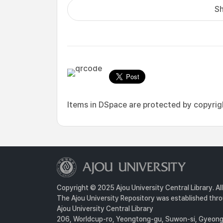
Sh
Items in DSpace are protected by copyright
Copyright © 2025 Ajou University Central Library. Al
The Ajou University Repository was established throu
Ajou University Central Library
206, Worldcup-ro, Yeongtong-gu, Suwon-si, Gyeongg