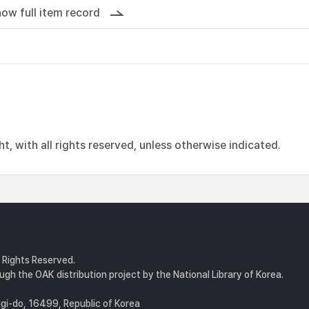
ow full item record
, with all rights reserved, unless otherwise indicated.
l Rights Reserved.
gh the OAK distribution project by the National Library of Korea.
i-do, 16499, Republic of Korea