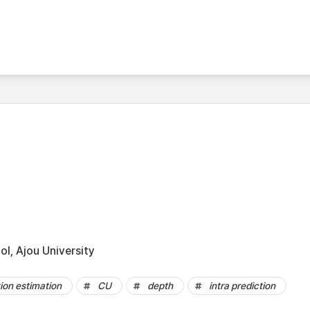
l, Ajou University
ion estimation
CU
depth
intra prediction