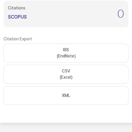
Citations
0
SCOPUS
Citation Export
RIS
(EndNote)
CSV
(Excel)
XML