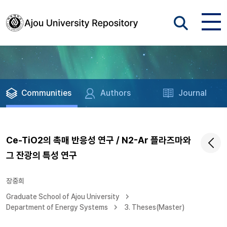
Communities
Authors
Journal
Ce-TiO2의 촉매 반응성 연구 / N2-Ar 플라즈마와
그 잔광의 특성 연구
장중희
Graduate School of Ajou University
Department of Energy Systems
3. Theses(Master)