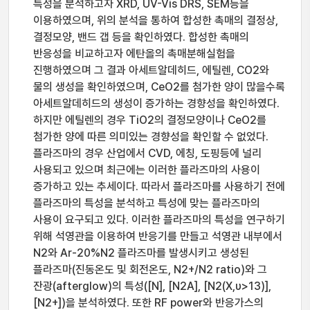
특성을 분석하고자 XRD, UV-Vis DRS, SEM등을
이용하였으며, 위의 분석을 통하여 합성한 촉매의 결정상,
결정모양, 밴드 갭 등을 확인하였다. 합성한 촉매의
반응성을 비교하고자 에탄올의 촉매분해실험을
진행하였으며 그 결과 아세트알데히드, 에틸렌, CO2와
물의 생성을 확인하였으며, CeO2를 첨가한 양이 많을수록
아세트알데히드의 생성이 증가하는 경향성을 확인하였다.
하지만 에틸렌의 경우 TiO2의 결정모양이나 CeO2를
첨가한 양에 따른 의미있는 경향성을 확인할 수 없었다.
플라즈마의 경우 산업에서 CVD, 에칭, 도핑등에 널리
사용되고 있으며 최근에는 이러한 플라즈마의 사용이
증가하고 있는 추세이다. 따라서 플라즈마를 사용하기 전에
플라즈마의 특성을 분석하고 특성에 맞는 플라즈마의
사용이 요구되고 있다. 이러한 플라즈마의 특성을 연구하기
위해 석영관을 이용하여 반응기를 만들고 석영관 내부에서
N2와 Ar-20%N2 플라즈마를 발생시키고 생성된
플라즈마(진동온도 및 회전온도, N2+/N2 ratio)와 그
잔광(afterglow)의 특성([N], [N2A], [N2(X,υ>13)],
[N2+])을 분석하였다. 또한 RF power와 반응가스의