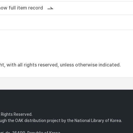
ow full item record
, with all rights reserved, unless otherwise indicated.
l Rights Reserved.
gh the OAK distribution project by the National Library of Korea.
i-do, 16499, Republic of Korea