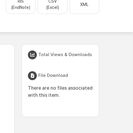
RIS
CSV
XML
(EndNote)
(Excel)
Total Views & Downloads
File Download
There are no files associated
with this item.