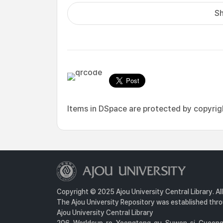
Sh
Items in DSpace are protected by copyright
Copyright © 2025 Ajou University Central Library. Al
The Ajou University Repository was established throu
Ajou University Central Library
206, Worldcup-ro, Yeongtong-gu, Suwon-si, Gyeongg