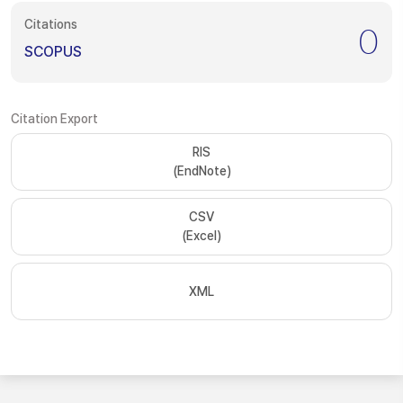
Citations
0
SCOPUS
Citation Export
RIS
(EndNote)
CSV
(Excel)
XML