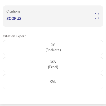
Citations
0
SCOPUS
Citation Export
RIS
(EndNote)
CSV
(Excel)
XML