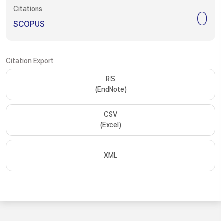
Citations
0
SCOPUS
Citation Export
RIS
(EndNote)
CSV
(Excel)
XML