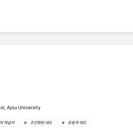
l, Ajou University
어 학습자
조건화된 태도
유동적 태도