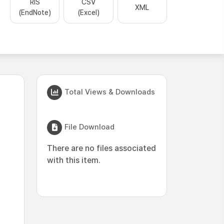
RIS
CSV
XML
(EndNote)
(Excel)
Total Views & Downloads
File Download
There are no files associated
with this item.