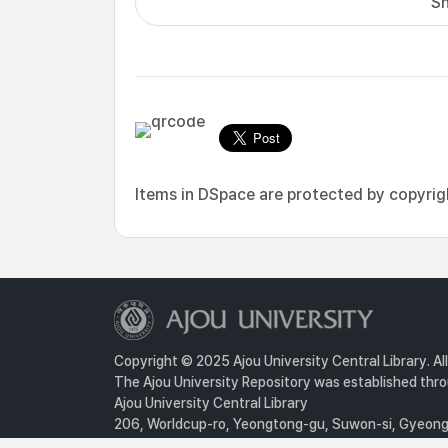
Sh
Items in DSpace are protected by copyright
Copyright © 2025 Ajou University Central Library. Al
The Ajou University Repository was established throu
Ajou University Central Library
206, Worldcup-ro, Yeongtong-gu, Suwon-si, Gyeongg