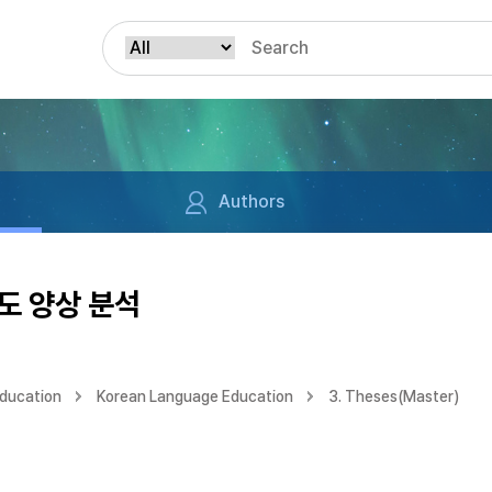
Authors
도 양상 분석
Education
Korean Language Education
3. Theses(Master)