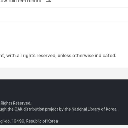
ow full item record
, with all rights reserved, unless otherwise indicated.
l Rights Reserved.
gh the OAK distribution project by the National Library of Korea.
i-do, 16499, Republic of Korea