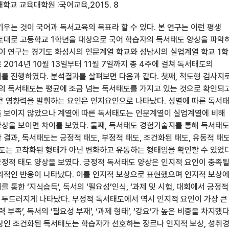
학교 교육대학원 :국어교육,2015. 8
우는 것이 국어과 독서교육의 목표라 할 수 있다. 본 연구는 이런 평생
토대로 고등학교 1학년을 대상으로 국어 학습자의 독서태도 양상을 파악
 이 연구는 경기도 화성시의 인문계열 학교와 성남시의 실업계열 학교 1
 2014년 10월 13일부터 11월 7일까지 총 4주에 걸쳐 독서태도의
를 진행하였다. 분석결과를 살펴보면 다음과 같다. 첫째, 척도형 검사지
의 독서태도는 평균에 조금 넘는 독서태도를 가지고 있는 것으로 확인되
큰 영향력을 발휘하는 요인은 인지요인으로 나타났다. 성별에 따른 독서
 보이지 않았으나 계열에 따른 독서태도는 인문계열이 실업계열에 비해
상을 보이면 차이를 보였다. 둘째, 독서태도 경험기술지를 통해 독서태
결과, 독서태도는 긍정적 태도, 부정적 태도, 조건화된 태도, 유동적 태
태도는 고착화된 형태가 아닌 변화하고 유동하는 형태임을 확인할 수 있었다
정적 태도 양상을 보였다. 긍정적 독서태도 양상은 인지적 요인이 충족될
의적인 반응이 나타났다. 이를 인지적 보상으로 표현했으며 인지적 보상
 통한 ‘지식습득’, 독서의 ‘필요성’인식, ‘과제 및 시험, 대회에서 긍정
이 두드러지게 나타났다. 부정적 독서태도에서 역시 인지적 요인이 가장 큰
 부족’, 독서의 ‘필요성 부재’, ‘과제 형태’, ‘강요’가 높은 비중을 차지했다
상인 조건화된 독서태도는 학습자가 선호하는 장르나 인지적 보상, 성취