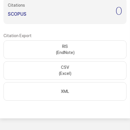
Citations
0
SCOPUS
Citation Export
RIS
(EndNote)
CSV
(Excel)
XML