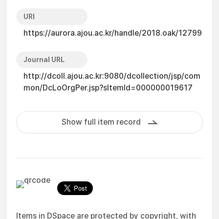
URI
https://aurora.ajou.ac.kr/handle/2018.oak/12799
Journal URL
http://dcoll.ajou.ac.kr:9080/dcollection/jsp/com
mon/DcLoOrgPer.jsp?sItemId=000000019617
Show full item record
Items in DSpace are protected by copyright, with