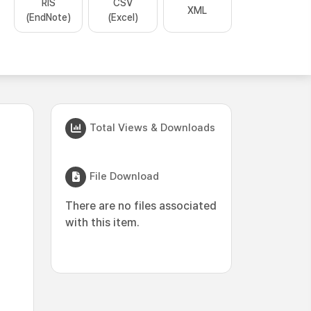
RIS
CSV
XML
(EndNote)
(Excel)
Total Views & Downloads
File Download
There are no files associated
with this item.