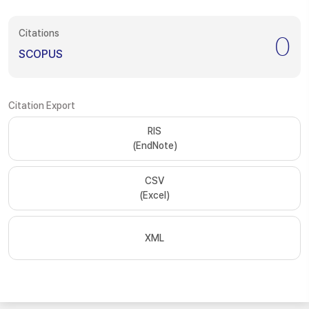
Citations
0
SCOPUS
Citation Export
RIS
(EndNote)
CSV
(Excel)
XML