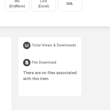
RIS
CSV
XML
(EndNote)
(Excel)
Total Views & Downloads
File Download
There are no files associated
with this item.