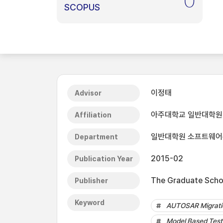
0
SCOPUS
이정태
Advisor
아주대학교 일반대학원
Affiliation
일반대학원 소프트웨
Department
2015-02
Publication Year
The Graduate Schoo
Publisher
Keyword
AUTOSAR Migratio
Model Based Test