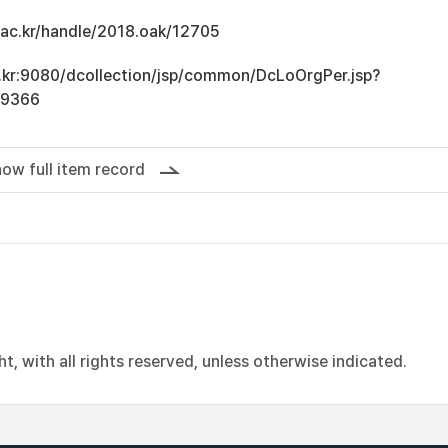
u.ac.kr/handle/2018.oak/12705
ac.kr:9080/dcollection/jsp/common/DcLoOrgPer.jsp?
19366
ow full item record
, with all rights reserved, unless otherwise indicated.