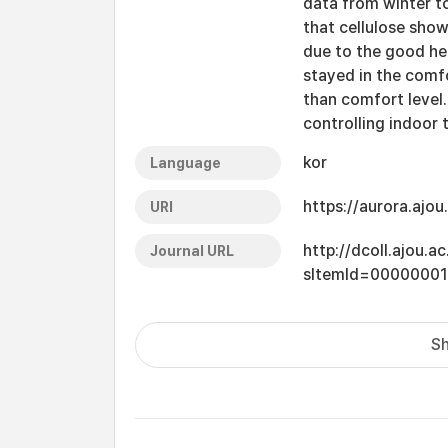
data from winter 
that cellulose sho
due to the good hea
stayed in the comf
than comfort level.
controlling indoor
kor
Language
https://aurora.ajo
URI
http://dcoll.ajou.
Journal URL
sItemId=0000000
Sh