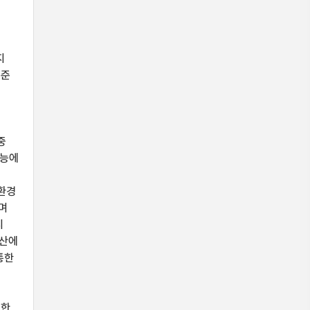
지
기준
고
중
성능에
친환경
며
지
생산에
통한
흡한