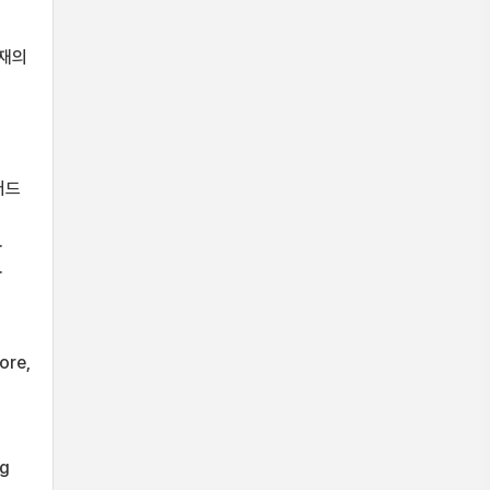
열재의
터드
.
.
ore,
n
ng