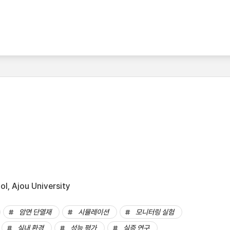
l, Ajou University
암면 단열재
시뮬레이션
모니터링 실험
실내 환경
성능 평가
실증 연구