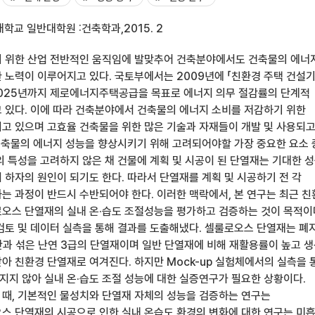
학교 일반대학원 :건축학과,2015. 2
 위한 산업 전반적인 움직임에 발맞추어 건축분야에서도 건축물의 에너
 노력이 이루어지고 있다. 국토부에서는 2009년에 「친환경 주택 건설
2025년까지 제로에너지주택공급을 목표로 에너지 의무 절감률의 단계적
 있다. 이에 따라 건축분야에서 건축물의 에너지 소비를 저감하기 위한
고 있으며 고효율 건축물을 위한 많은 기술과 자재들이 개발 및 사용되
 건축물의 에너지 성능을 향상시키기 위해 고려되어야할 가장 중요한 요소 
의 특성을 고려하지 않은 채 건물에 계획 및 시공이 된 단열재는 기대한 
 하자의 원인이 되기도 한다. 따라서 단열재를 계획 및 시공하기 전 각
는 과정이 반드시 수반되어야 한다. 이러한 맥락에서, 본 연구는 최근 
오스 단열재의 실내 온·습도 조절성능을 평가하고 검증하는 것이 목적이
검토 및 데이터 실측을 통해 결과를 도출해냈다. 셀룰로오스 단열재는 폐
산과 섞은 난연 3급의 단열재이며 일반 단열재에 비해 재활용률이 높고 
아 친환경 단열재로 여겨진다. 하지만 Mock-up 실험체에서의 실측을 
지 않아 실내 온·습도 조절 성능에 대한 실증연구가 필요한 상황이다.
때, 기본적인 물성치와 단열재 자체의 성능을 검증하는 연구는
스 단열재의 시공으로 인한 실내 온습도 환경의 변화에 대한 연구는 미