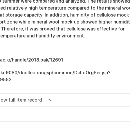
to summer were compared and analyzed. The results showed
wed relatively high temperature compared to the mineral wo
t storage capacity. In addition, humidity of cellulose mock
ort zone while mineral wool mock-up showed higher humidi
 Therefore, it was proved that cellulose was effective for
 temperature and humidity environment.
u.ac.kr/handle/2018.oak/12691
ac.kr:9080/dcollection/jsp/common/DcLoOrgPer.jsp?
19553
ow full item record