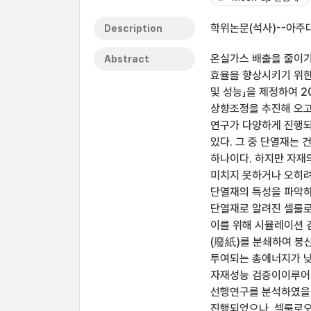
학위논문(석사)--아주대
Description
온실가스 배출을 줄이기
Abstract
효율을 향상시키기 위한
및 성능」을 제정하여 
상향조정을 추진해 오고
연구가 다양하게 진행되
있다. 그 중 단열재는
하나이다. 하지만 자재
미치지 못하거나 오히려
단열재의 특성을 파악하
단열재로 알려진 셀룰로
이를 위해 시뮬레이션 
(廢紙)를 분쇄하여 붕
투여되는 총에너지가 낮
자재성능 검증이이루어지
선행연구를 분석하였을 
진행되었으나, 셀룰로오