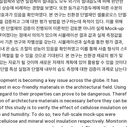
 실험체와 암면 실험체의 절대습도 모두 외기의 절대습도에 비해 완만한
 상승에 비례하는 경향을 보였다. 또한 등가공기층두께에 따른 수분의
효과가 있음을 확인하였다. 본 연구는 친환경 단열재인 셀룰로오스 단
을 검증하고 그에 대한 평가 방법을 연구하는데 목적이 있다. 이를 위해
한 단열재의 검증이 진행되어 이론적인 검토뿐 아니라 실제 Mock-up
루어졌다는 점에서 의의가 있으며 시뮬레이션 결과 값과 실제 측정값을
 기존 연구와 차별성을 갖는다. 시뮬레이션과 실측을 통한 평가 결과,
내 온·습도 조절의 성능이 있음을 확인하였고 이를 통해 사춤 형식의 스
역할을 할 수 있을 것으로 기대된다. 본 연구는 친환경 재료의 평가 및
있는 자료가 될 것이며 새로운 자재의 계획에 있어 활용할 수 있을 것이다
 단열 특성 실험과 단열재 내부의 습도 측정에 대한 검증이 과제로 남는다
opment is becoming a key issue across the globe. It has
st in eco-friendly materials in the architectural field. Using
egard to their properties can prove to be dangerous. Theref
ion of architecture materials is necessary before they can be
 this study is to verify the effect of cellulose insulation o
 and humidity. To do so, two full-scale mock-ups were
ellulose and mineral wool insulation respectively. Monitori