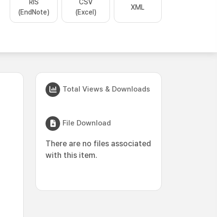
RIS
CSV
XML
(EndNote)
(Excel)
Total Views & Downloads
File Download
There are no files associated
with this item.