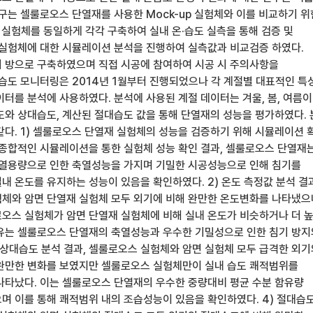
연구는 셀룰로오스 단열재를 사용한 Mock-up 실험체와 이를 비교하기 위
p 실험체를 동일하게 각각 구축하여 실내 온·습도 실측을 통해 검증 및
 실험체에 대한 시뮬레이션 분석을 진행하여 실측값과 비교검증 하였다.
 방으로 구축하였으며 직접 시공에 참여하여 시공 시 주의사항을
·습도 모니터링은 2014년 1월부터 진행되었으나 각 계절별 대표적인 특
이터를 분석에 사용하였다. 분석에 사용된 계절 데이터는 겨울, 봄, 여름
도와 상대습도, 계산된 절대습도 값을 통해 단열재의 성능을 평가하였다. 
같다. 1) 셀룰로오스 단열재 실험체의 성능을 검증하기 위해 시뮬레이션 
 종합적인 시뮬레이션을 통한 실험체 성능 확인 결과, 셀룰로오스 단열재
 열용량으로 인한 축열성능을 가지며 기밀한 시공성능으로 인해 침기를
내 온도를 유지하는 성능이 있음을 확인하였다. 2) 온도 측정값 분석 결과
체와 암면 단열재 실험체 모두 외기에 비해 완만한 온도변화를 나타냈으
오스 실험체가 암면 단열재 실험체에 비해 실내 온도가 비슷하거나 더 
유는 셀룰로오스 단열재의 축열성능과 우수한 기밀성으로 인한 침기 방지
) 상대습도 분석 결과, 셀룰로오스 실험체와 암면 실험체 모두 급격한 외기
완만한 변화를 보였지만 셀룰로오스 실험체만이 실내 습도 쾌적범위를
나타났다. 이는 셀룰로오스 단열재의 우수한 중량대비 평균 수분 함유량
며 이를 통해 쾌적범위 내의 조습성능이 있음을 확인하였다. 4) 절대습