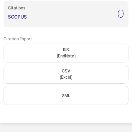
Citations
0
SCOPUS
Citation Export
RIS
(EndNote)
CSV
(Excel)
XML