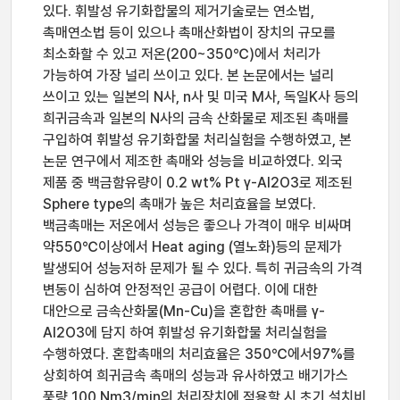
있다. 휘발성 유기화합물의 제거기술로는 연소법,
촉매연소법 등이 있으나 촉매산화법이 장치의 규모를
최소화할 수 있고 저온(200~350℃)에서 처리가
가능하여 가장 널리 쓰이고 있다. 본 논문에서는 널리
쓰이고 있는 일본의 N사, n사 및 미국 M사, 독일K사 등의
희귀금속과 일본의 N사의 금속 산화물로 제조된 촉매를
구입하여 휘발성 유기화합물 처리실험을 수행하였고, 본
논문 연구에서 제조한 촉매와 성능을 비교하였다. 외국
제품 중 백금함유량이 0.2 wt% Pt γ-Al2O3로 제조된
Sphere type의 촉매가 높은 처리효율을 보였다.
백금촉매는 저온에서 성능은 좋으나 가격이 매우 비싸며
약550℃이상에서 Heat aging (열노화)등의 문제가
발생되어 성능저하 문제가 될 수 있다. 특히 귀금속의 가격
변동이 심하여 안정적인 공급이 어렵다. 이에 대한
대안으로 금속산화물(Mn-Cu)을 혼합한 촉매를 γ-
Al2O3에 담지 하여 휘발성 유기화합물 처리실험을
수행하였다. 혼합촉매의 처리효율은 350℃에서97%를
상회하여 희귀금속 촉매의 성능과 유사하였고 배기가스
풍량 100 Nm3/min의 처리장치에 적용할 시 초기 설치비