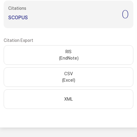
Citations
0
SCOPUS
Citation Export
RIS
(EndNote)
CSV
(Excel)
XML