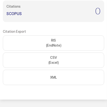
Citations
0
SCOPUS
Citation Export
RIS
(EndNote)
CSV
(Excel)
XML