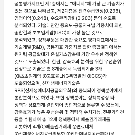
공통평가지표인 제1층에서는 “에너지”에 가장 큰 가중치가
있는 것으로 나타났고, 제2계층은 전력수급안정(0.296),
영업이익(0.248), 수요관리강화(0.203) 등의 순으로
분석되었다. 기술대안간 중요도·공통지표별 가중치에 의한
종합결과 초초임계압(USC)이 가장 높은 것으로
분석되었고, 정책부문은 대안간 중요도 평가지표에서는
기술개발(R&D), 공통지표 가중치를 합한 종합결과에서는
원자력 공급확대가 온실가스감축에 가장 우수한 정책인
것으로 도출되었다. 한편, 감축효과 분석을 위한 우선순위
선정으로 기술은 총 8개중에서 독립적기술 3개
(①초초임계압 ②고효율LNG복합발전 ③CCS)가
도출되었으며, 신재생에너지기술은
RPS(신재생에너지공급의무화)와 중복되어 정책분야에서
통합분석으로 하였다. 또한 정책분야는 정책특성상 타
정책과 상호연계·결합되어 종합적으로 분류할 수 있는데,
감축효과가 높은 우선순위 및 정량적 수치가능, 전문가의견
등을 수렴하여 총 12개 정책중에서 배출권거래제를
비롯하여 4개(①배출권거래제 ②연료대체
③신재생에너지공급의무화 ④집단에너지공급확대)로