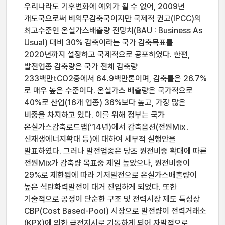
우리나라도 기후변화에 예외가 될 수 없어, 2009년
개도국으로써 비의무감축국이지만 국제적 권고(IPCC)의
최고수준인 온실가스배출량 전망치(BAU : Business As
Usual) 대비 30% 감축이라는 국가 감축목표를
2020년까지 설정하고 국제적으로 공포하였다. 한편,
발전업종 감축량은 국가 전체 감축량
233백만tCO2중에서 64.9백만톤이며, 감축률은 26.7%
로 매우 높은 수준이다. 온실가스 배출량은 국가적으로
40%로 산업(16개 업종) 36%보다 높고, 가장 많은
비중을 차지하고 있다. 이를 위해 정부는 국가
온실가스감축로드맵(‘14년)에서 감축옵션(전원Mix․
신재생에너지확대 등)에 대하여 세부적 실행안을
발표하였다. 그러나 발전업종은 당초 원전비중 확대에 따른
전원Mix가 감축량 목표중 제일 높았으나, 원전비중이
29%로 제한됨에 따라 기저발전으로 온실가스배출량이
높은 석탄화력발전이 대거 진입하게 되었다. 또한
기술적으로 공정이 단순한 구조 및 전력시장 제도 특성상
CBP(Cost Based-Pool) 시장으로 발전량이 전력거래소
(KPX)에 의한 급전지시로 기동하게 되어 자발적으로