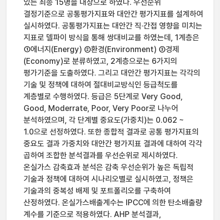
있는 최종 15명을 대상으로 하였다. 우선순위
결정기준으로 공통평가지표와 대안간 평가지표를 설계하여
실시하였다. 공통평가지표는 대안간 직·간접 영향을 미치는
지표로 델파이 방식을 통해 쌍대비교를 하였는데, 1계층은
①에너지(Energy) ②환경(Environment) ③경제
(Economy)로 분류하였고, 2계층으로는 6가지의
평가기준을 도출하였다. 그리고 대안간 평가지표는 각각의
기술 및 정책에 대하여 절대비교방식인 등급척도를
계층별로 수행하였다. 등급은 5단계로 Very Good,
Good, Moderrate, Poor, Very Poor로 나누어
분석하였으며, 각 단계별 중요도(가중치)는 0.062 ~
1.0으로 선정하였다. 또한 종합적 결과로 공통 평가지표의
중요도 결과 가중치와 대안간 평가지표 결과에 대하여 각각
곱하여 조합한 분석결과를 우선순위로 제시하였다.
온실가스 감축효과 분석은 감축 우선순위가 높은 독립적
기술과 정책에 대하여 시나리오별로 실시하였고, 정책은
기술과의 중복성 배제 및 포트폴리오를 구축하여
산정하였다. 온실가스배출계수는 IPCC에 의한 탄소배출량
계수를 기준으로 적용하였다. AHP 분석결과,