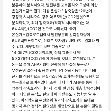
분류하여 분석하였다. 발전부문 포트폴리오 구성에 의한
온실가스감축 결과, 예상 온실가스감축량은 ‘20년에
긍정적 시나리오의 경우 약 55백만tCO2인것으로
분석되었고, 최대 감축효과(적극적 시나리오)는 약
64.4백만tCO2인 것으로 나타났다. 국가
온실가스감축로드맵에서 발전부문의 감축잠재량이
64.9백만톤이므로, 신뢰도 오차범위내에 있는 결과라 할
수 있다. 세부적으로 보면 기술부문 약
14,057천tCO2이었으며, 정책 효과로서 약
50,378천tCO2감축이 가능할 것으로 분석되었다. 본
논문을 통해 AHP기법이 전략적 의사결정 도구로서
우선순위 결정시 활용 뿐만아니라 신뢰가능한 데이터를
근거를 적용함으로 온실가스감축 효과분석에도 유용함을
연구결과로 보여주었다. 또한 더 나아가 AHP를 통해 타
업종의 감축효과와 에너지․경제․환경 등 계층 항목선정에
따라 다양한 분석도 필요에 따라 활용도 가능함을 알 수
있다. 마지막으로 우선순위 결과와 감축효과를 토대로
몇가지 주요 정책적 필요성을 제언함으로 본 논문의 결말을