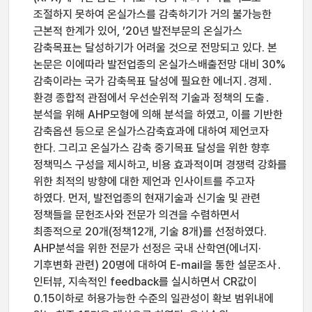
조절하지 못하여 온실가스를 감축하기가 거의 불가능한
근본적 한계가 있어, ’20년 발전부문의 온실가스
감축목표는 달성하기가 어려울 것으로 전망되고 있다. 본
논문은 이에따라 발전업종의 온실가스배출전망 대비 30%
감축이라는 국가 감축목표 달성에 필요한 에너지․경제․
환경 종합적 관점에서 우선순위적 기술과 정책의 도출․
분석을 위해 AHP모형에 의해 분석을 하였고, 이를 기반한
감축옵션 등으로 온실가스감축효과에 대하여 제언코자
한다. 그리고 온실가스 감축 중기목표 달성을 위한 향후
정책믹스 구성을 제시하고, 비용 효과적이며 경쟁력 강화를
위한 최적의 방향에 대한 제언과 인사이트를 주고자
하였다. 먼저, 발전업종의 현재기술과 신기술 및 관련
정책들을 문헌조사와 전문가 의견을 수렴하면서
최종적으로 20개(정책12개, 기술 8개)를 선정하였다.
AHP분석을 위한 전문가 선정은 국내 산학연(에너지·
기후변화 관련) 20명에 대하여 E-mail을 통한 설문조사․
인터뷰, 지속적인 feedback를 실시하면서 CR값이
0.15이하로 허용가능한 수준의 일관성이 확보 범위내에