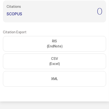
Citations
0
SCOPUS
Citation Export
RIS
(EndNote)
CSV
(Excel)
XML