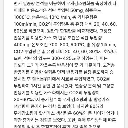
먼저 열중량 분석을 이용하여 무게감소변화를 측정하였 다.
이때의 반응조건은 석탄 투입량 50mg, 최종온도
1000℃, 승온속도 10℃ /min, 총 기체유량은
100ml/min, CO2의 투입량은 총 유량 대비 20, 40, 60,
80%로 하였으며, 원탄과 함침탄을 비교하였다. 고정층
반응기를 이용한 가스 화 반응 조건은 석탄 투입량
400mg, 온도조건 700, 800, 900℃, 총 유량 1 ℓ/min,
CO2 투입량은 총 유량 대비 20, 40, 60, 80%로 하였다.
또한, 석탄 의 입도는 300~425㎛로 하였는데, 이는
입도의 크기가 작을수록 반응성이 좋 기 때문이다. 고정층
반응기를 이용한 실험은 먼저 반응기를 설정 온도까지 승
온시킨 후 질소분위기에서 시료를 투입하였고, CO2를
투입하여 1시간 동안 반 응시켰다. 열중량 분석 및 고정층
반응기를 이용한 가스화에서는 CO2의 투입량이
20~60%까지 증가할수록 무게 감소량과 총 합성가스
생성량이 증가하는 경향 을 보였다. 하지만 80%의
무게감소량과 합성가스 생성량은 60%와 큰 차이가 없거나
약간 증가하는 경향을 보였다. 또한, 촉매 투입방법에 따른
반응의 활성 은 함침조건이 혼합보다 좋은 것으로