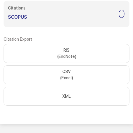
Citations
0
SCOPUS
Citation Export
RIS
(EndNote)
CSV
(Excel)
XML