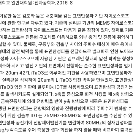
학교 일반대학원 :전자공학과,2016. 8
 이용한 높은 감도와 높은 내충격을 갖는 표면탄성파 기반 자이로스코프
발에 관한 연구를 다루고 있다. 기존의 실리콘 기반의 MEMS 자이로스
안하는 표면탄성파 자이로스코프는 다음과 같은 장점이 있다. 첫째로 기
자이로스코프는 진동형 구조체를 이용하므로 외부 충격 및 진동에 취약하
할 수 있다. 둘째로, 구동부와 검출부 사이의 주파수 매칭이 매우 용이하
형태의 압전 박막을 통해 표면탄성파를 전달하므로 벌크파로 인한 노이즈
면탄성파 자이로스코프에 사용된 기판은 멤브레인 형태의 압전 박막을 형성
최소화 시키고 압전 기판의 표면에서 진행하는 순수한 표면탄성파를 얻기
과 20um 42°LiTaO3로 이루어진 기판을 사용하였으며 표면탄성파가
 실리콘을 식각하여 20um의 LiTaO3 압전 박막을 만들었다. 표면탄
LiTaO3 압전 기판에 알루미늄 IDT를 사용하였으며 표면탄성파 공진기는
파를 발생시키도록 설계되었다. x축을 중심으로 회전 시켰을 때 x축 방향
금속진동체에 의해 전향력을 받아 y축 방향으로 새로운 표면탄성파를
생된 표면탄성파는 전향력의 영향과 진행방향에 따라 주파수가 변화할 수
기 위한 검출부 IDT는 75MHz-85MHz의 표면탄성파를 수신할 수 
면탄성파 공진기에 전압제어발진기를 연결하여 80MHz의 정재탄성파를
eg/s 각속도를 주어 측정한 결과 회전을 하지 않을 때와 비교하여 출력