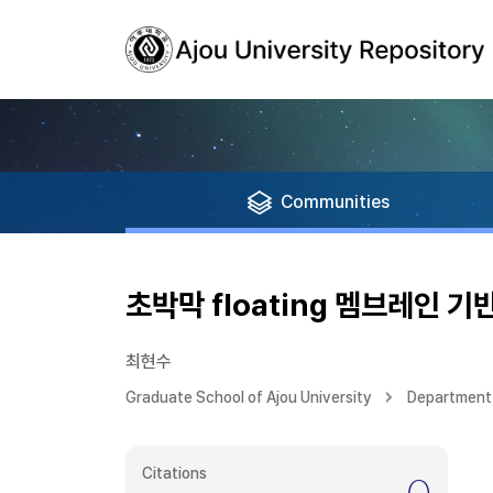
Communities
초박막 floating 멤브레인 
최현수
Graduate School of Ajou University
Department 
Citations