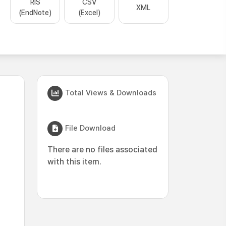
RIS
CSV
XML
(EndNote)
(Excel)
Total Views & Downloads
File Download
There are no files associated
with this item.