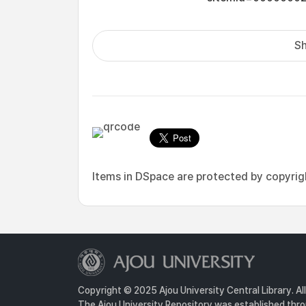
Sh
Items in DSpace are protected by copyright
Copyright © 2025 Ajou University Central Library. Al
The Ajou University Repository was established throu