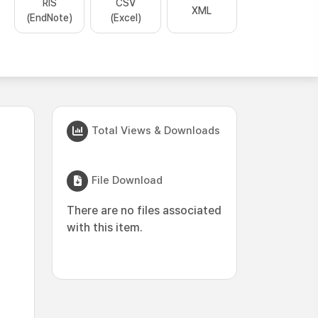
RIS
CSV
XML
(EndNote)
(Excel)
Total Views & Downloads
File Download
There are no files associated
with this item.