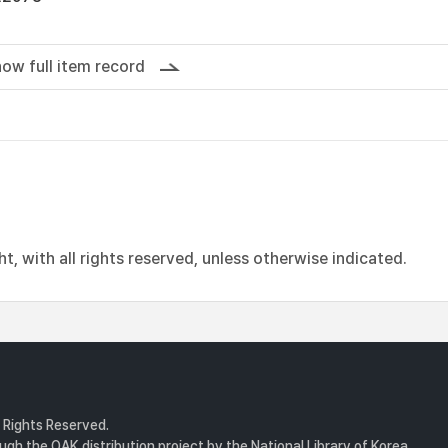
ow full item record
, with all rights reserved, unless otherwise indicated.
l Rights Reserved.
gh the OAK distribution project by the National Library of Korea.