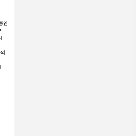
 중인
구
여
사의
의
.