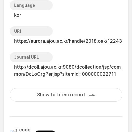
Language
kor
URI
https://aurora.ajou.ac.kr/handle/2018.oak/12243
Journal URL
http://dcoll.ajou.ac.kr:9080/dcollection/jsp/com
mon/DcLoOrgPer.jsp?sItemId=000000022711
Show full item record