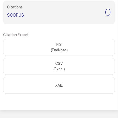
Citations
0
SCOPUS
Citation Export
RIS
(EndNote)
CSV
(Excel)
XML