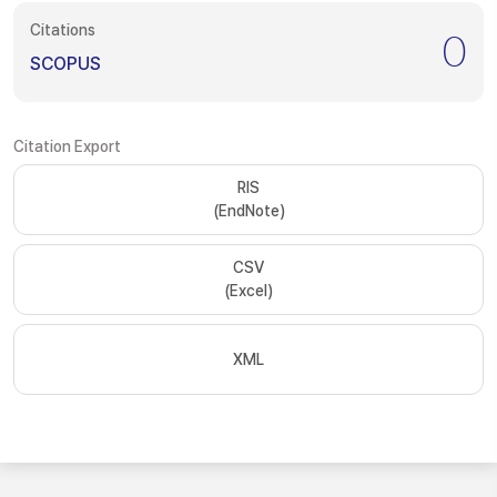
Citations
0
SCOPUS
Citation Export
RIS
(EndNote)
CSV
(Excel)
XML