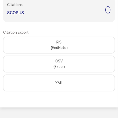
Citations
0
SCOPUS
Citation Export
RIS
(EndNote)
CSV
(Excel)
XML