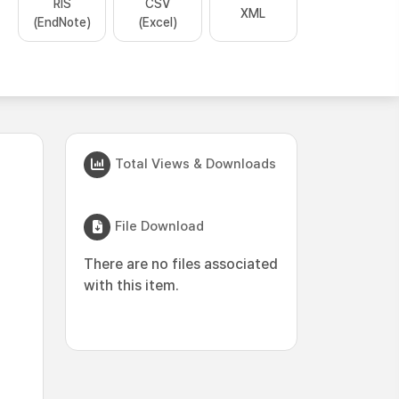
RIS
CSV
XML
(EndNote)
(Excel)
Total Views & Downloads
File Download
There are no files associated
with this item.