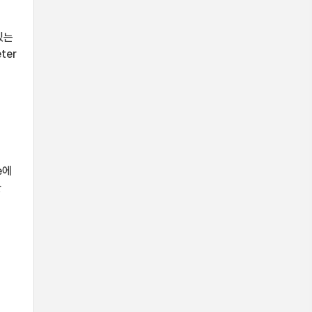
있는
ter
및
,
득
e에
한