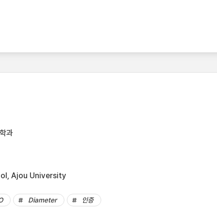
공학과
l, Ajou University
O
Diameter
인증