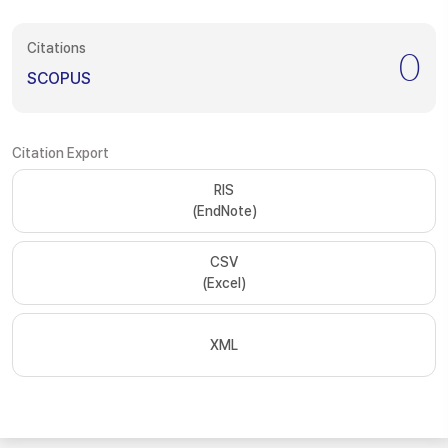
Citations
0
SCOPUS
Citation Export
RIS
(EndNote)
CSV
(Excel)
XML