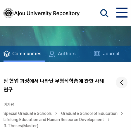
Communities
Authors
Journal
팀 협업 과정에서 나타난 무형식학습에 관한 사례
연구
이가람
Special Graduate Schools
Graduate School of Education
Lifelong Education and Human Resource Development
3. Theses(Master)