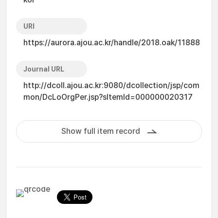
URI
https://aurora.ajou.ac.kr/handle/2018.oak/11888
Journal URL
http://dcoll.ajou.ac.kr:9080/dcollection/jsp/com
mon/DcLoOrgPer.jsp?sItemId=000000020317
Show full item record