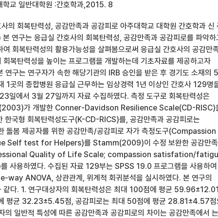
학교 일반대학원 :간호학과,2015. 8
호사의 회복탄력성, 공감만족과 공감피로 아주대학교 대학원 간호학과 신 
 희) 본 연구는 응급실 간호사의 회복탄력성, 공감만족과 공감피로를 파악하
인하여 회복탄력성의 활용가능성을 살펴봄으로써 응급실 간호사의 공감만
해 회복탄력성을 높이는 프로그램을 개발하는데 기초자료를 제공하고자
 연구는 연구자가 속한 해당기관의 IRB 승인을 받은 후 경기도 소재의 5
소재 1곳의 종합병원 응급실 근무하는 임상경력 1년 이상인 간호사 129명
 23일에서 3월 27일까지 자료 수집하였다. 측정 도구로 회복탄력성은
(2003)가 개발한 Conner-Davidson Resilience Scale(CD-RISC
한 한국형 회복탄력성도구(K-CD-RICS)를, 공감만족과 공감피로는
개발한 돌봄 제공자를 위한 공감만족/공감피로 자가 측정도구(Compassion
igue Self test for Helpers)를 Stamm(2009)이 수정 보완한 공감만족
onal Quality of Life Scale; compassion satisfation/fatig
on 5)를 사용하였다. 수집된 자료 129부는 SPSS 19.0 프로그램을 사용하여
one-way ANOVA, 상관관계, 위계적 회귀분석을 실시하였다. 본 연구의
같다. 1. 연구대상자의 회복탄력성은 최대 100점에 평균 59.96±12.0
평균 32.23±5.45점, 공감피로는 최대 50점에 평균 28.81±4.57
대상자의 일반적 특성에 따른 공감만족과 공감피로의 차이는 공감만족에서 