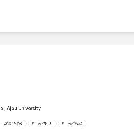
l, Ajou University
회복탄력성
공감만족
공감피로