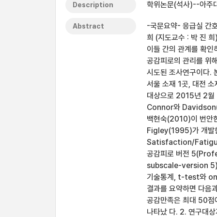
학위논문(석사)--아주대
Description
-국문요약- 응급실 간
Abstract
희 (지도교수 : 박 진
이들 간의 관계를 확
공감피로의 관리를 위
시도된 조사연구이다. 본
서울 소재 1곳, 대전 
대상으로 2015년 2월
Connor와 Davidson
백현숙(2010)이 번안
Figley(1995)가 
Satisfaction/Fat
공감피로 버전 5(Professi
subscale-versi
기술통계, t-test와 
결과를 요약하면 다음과 
공감만족은 최대 50점에 
나타났 다. 2. 연구