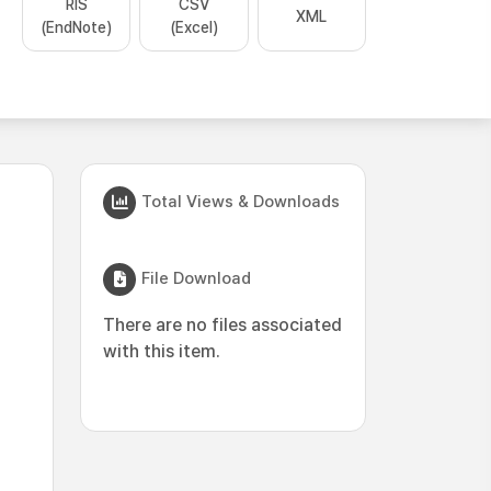
RIS
CSV
XML
(EndNote)
(Excel)
Total Views & Downloads
File Download
There are no files associated
with this item.