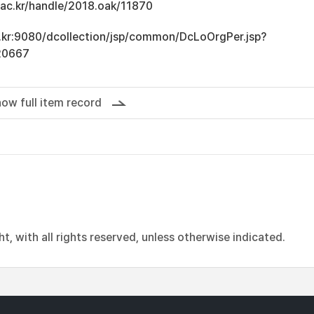
u.ac.kr/handle/2018.oak/11870
ac.kr:9080/dcollection/jsp/common/DcLoOrgPer.jsp?
20667
ow full item record
, with all rights reserved, unless otherwise indicated.