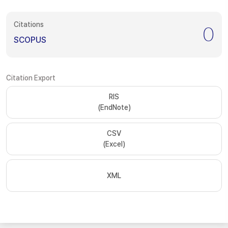
Citations
0
SCOPUS
Citation Export
RIS
(EndNote)
CSV
(Excel)
XML