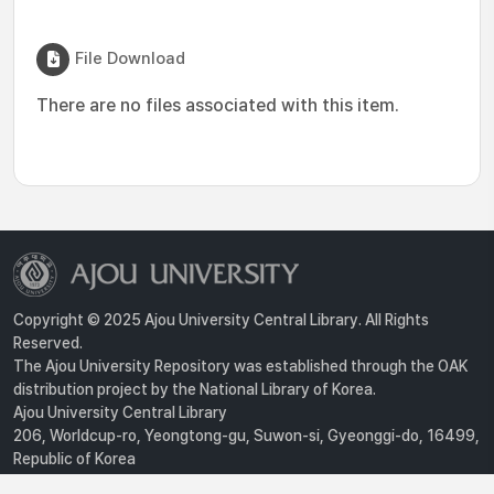
File Download
There are no files associated with this item.
Copyright © 2025 Ajou University Central Library. All Rights
Reserved.
The Ajou University Repository was established through the OAK
distribution project by the National Library of Korea.
Ajou University Central Library
206, Worldcup-ro, Yeongtong-gu, Suwon-si, Gyeonggi-do, 16499,
Republic of Korea