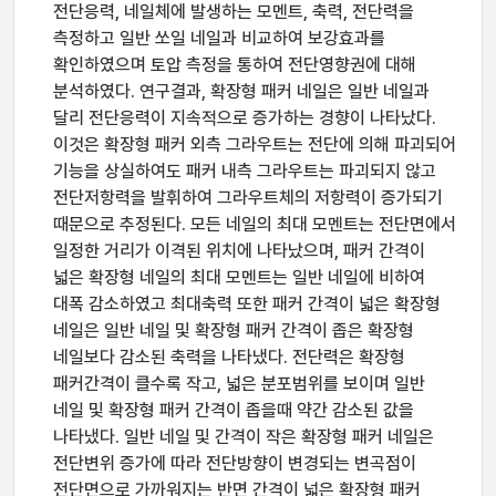
전단응력, 네일체에 발생하는 모멘트, 축력, 전단력을
측정하고 일반 쏘일 네일과 비교하여 보강효과를
확인하였으며 토압 측정을 통하여 전단영향권에 대해
분석하였다. 연구결과, 확장형 패커 네일은 일반 네일과
달리 전단응력이 지속적으로 증가하는 경향이 나타났다.
이것은 확장형 패커 외측 그라우트는 전단에 의해 파괴되어
기능을 상실하여도 패커 내측 그라우트는 파괴되지 않고
전단저항력을 발휘하여 그라우트체의 저항력이 증가되기
때문으로 추정된다. 모든 네일의 최대 모멘트는 전단면에서
일정한 거리가 이격된 위치에 나타났으며, 패커 간격이
넓은 확장형 네일의 최대 모멘트는 일반 네일에 비하여
대폭 감소하였고 최대축력 또한 패커 간격이 넓은 확장형
네일은 일반 네일 및 확장형 패커 간격이 좁은 확장형
네일보다 감소된 축력을 나타냈다. 전단력은 확장형
패커간격이 클수록 작고, 넓은 분포범위를 보이며 일반
네일 및 확장형 패커 간격이 좁을때 약간 감소된 값을
나타냈다. 일반 네일 및 간격이 작은 확장형 패커 네일은
전단변위 증가에 따라 전단방향이 변경되는 변곡점이
전단면으로 가까워지는 반면 간격이 넓은 확장형 패커