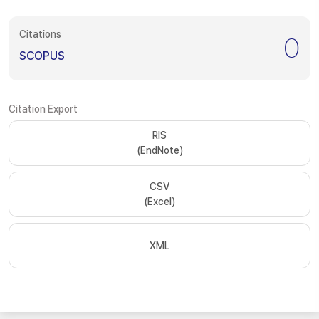
Citations
0
SCOPUS
Citation Export
RIS
(EndNote)
CSV
(Excel)
XML