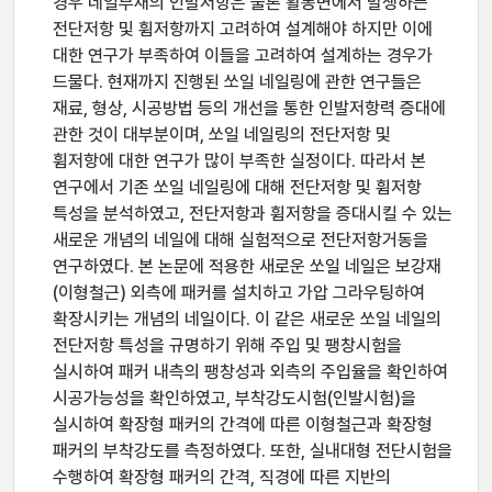
경우 네일부재의 인발저항은 물론 활동면에서 발생하는
전단저항 및 휨저항까지 고려하여 설계해야 하지만 이에
대한 연구가 부족하여 이들을 고려하여 설계하는 경우가
드물다. 현재까지 진행된 쏘일 네일링에 관한 연구들은
재료, 형상, 시공방법 등의 개선을 통한 인발저항력 증대에
관한 것이 대부분이며, 쏘일 네일링의 전단저항 및
휨저항에 대한 연구가 많이 부족한 실정이다. 따라서 본
연구에서 기존 쏘일 네일링에 대해 전단저항 및 휨저항
특성을 분석하였고, 전단저항과 휨저항을 증대시킬 수 있는
새로운 개념의 네일에 대해 실험적으로 전단저항거동을
연구하였다. 본 논문에 적용한 새로운 쏘일 네일은 보강재
(이형철근) 외측에 패커를 설치하고 가압 그라우팅하여
확장시키는 개념의 네일이다. 이 같은 새로운 쏘일 네일의
전단저항 특성을 규명하기 위해 주입 및 팽창시험을
실시하여 패커 내측의 팽창성과 외측의 주입율을 확인하여
시공가능성을 확인하였고, 부착강도시험(인발시험)을
실시하여 확장형 패커의 간격에 따른 이형철근과 확장형
패커의 부착강도를 측정하였다. 또한, 실내대형 전단시험을
수행하여 확장형 패커의 간격, 직경에 따른 지반의