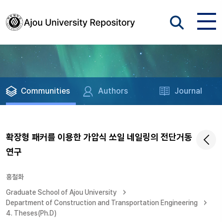
Communities
Authors
Journal
확장형 패커를 이용한 가압식 쏘일 네일링의 전단거동
연구
홍철화
Graduate School of Ajou University
Department of Construction and Transportation Engineering
4. Theses(Ph.D)