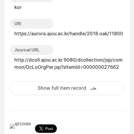
kor
URI
https://aurora.ajou.ac.kr/handle/2018.oak/11800
Journal URL
http://dcoll.ajou.ac.kr:9080/dcollection/jsp/com
mon/DcLoOrgPer.jsp?sItemId=000000027662
Show full item record