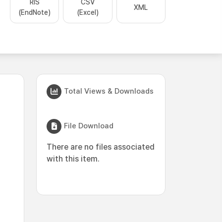
RIS
CSV
XML
(EndNote)
(Excel)
Total Views & Downloads
File Download
There are no files associated
with this item.