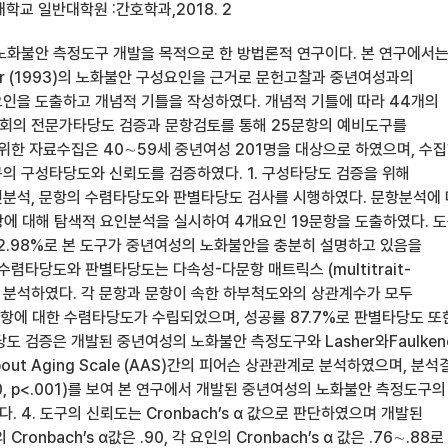
학교 일반대학원 :간호학과,2018. 2
노화불안 측정도구 개발을 목적으로 한 방법론적 연구이다. 본 연구에서
nder (1993)의 노화불안 구성요인을 근거로 문헌고찰과 중년여성과의
인을 도출하고 개념적 기틀을 작성하였다. 개념적 기틀에 따라 44개의
회의 전문가타당도 검증과 문항검토를 통해 25문항의 예비도구를
 위한 자료수집은 40∼59세 중년여성 201명을 대상으로 하였으며, 수
의 구성타당도와 신뢰도를 검증하였다. 1. 구성타당도 검증을 위해
분석, 문항의 수렴타당도와 판별타당도 검사를 시행하였다. 문항분석에
항에 대해 탐색적 요인분석을 실시하여 4개요인 19문항을 도출하였다. 
2.98%로 본 도구가 중년여성의 노화불안을 충분히 설명하고 있음을
 수렴타당도와 판별타당도는 다속성-다문항 매트릭스 (multitrait-
ix)로 분석하였다. 각 문항과 문항이 속한 하부척도와의 상관계수가 모두
문항에 대한 수렴타당도가 수립되었으며, 성공률 87.7%로 판별타당도 또
당도 검증은 개발된 중년여성의 노화불안 측정도구와 Lasher와Faulken
 about Aging Scale (AAS)간의 피어슨 상관관계로 분석하였으며, 분석
0, p<.001)를 보여 본 연구에서 개발된 중년여성의 노화불안 측정도구의
 4. 도구의 신뢰도는 Cronbach’s α 값으로 판단하였으며 개발된
ronbach’s α값은 .90, 각 요인의 Cronbach’s α 값은 .76∼.88로