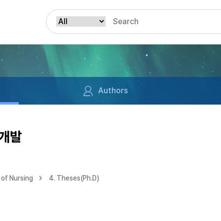
Authors
 개발
of Nursing
4. Theses(Ph.D)