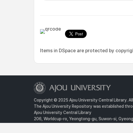
Items in DSpace are protected by copyright
Copyright © 2025 Ajou University Central Library. Al
The Ajou University Repository was established throu
Ajou University Central Library
206, Worldcup-ro, Yeongtong-gu, Suwon-si, Gyeongg
Privacy Policy
For inquiries, contact :