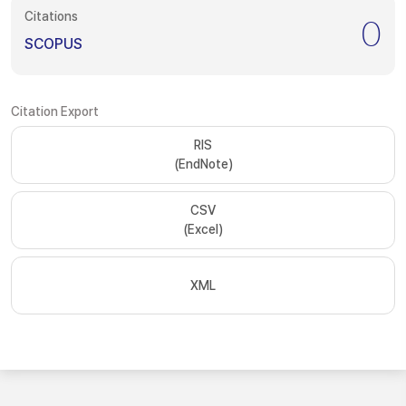
Citations
0
SCOPUS
Citation Export
RIS
(EndNote)
CSV
(Excel)
XML