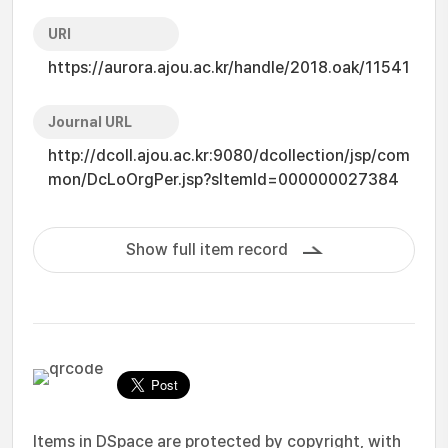
URI
https://aurora.ajou.ac.kr/handle/2018.oak/11541
Journal URL
http://dcoll.ajou.ac.kr:9080/dcollection/jsp/com
mon/DcLoOrgPer.jsp?sItemId=000000027384
Show full item record
Items in DSpace are protected by copyright, with