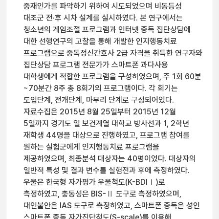
중재인가를 파악하기 위하여 시도되었으며 비동등성
대조군 전·후 시차 설계를 실시하였다. 본 연구에서는
청소년의 게임조절 프로그램과 인터넷 중독 집단상담에
대한 선행연구의 고찰을 통해 개발한 인지행동치료
프로그램으로 중독정신간호사 2급 자격을 취득한 연구자와
집단상담 프로그램 전문가가 스마트폰 과다사용
대학생에게 적합한 프로그램을 구성하였으며, 주 1회 60분
~70분간 8주 총 8회기의 프로그램이다. 각 회기는
도입단계, 전개단계, 마무리 단계로 구성되어있다.
자료수집은 2015년 8월 25일부터 2015년 12월
5일까지 경기도 일 보건계열 대학교 방사선과 1, 2학년
재학생 44명을 대상으로 진행하였고, 프로그램 참여를
원하는 실험군에게 인지행동치료 프로그램을
제공하였으며, 최종분석 대상자는 40명이었다. 대상자의
일반적 특성 및 결과 변수를 실험전과 후에 측정하였다.
우울은 한국형 자가평가 우울척도(K-BDIⅠ)로
측정하였고, 충동성은 BIS-Ⅱ 도구로 측정하였으며,
대인불안은 IAS 도구로 측정하였고, 스마트폰 중독은 성인
스마트폰 중독 자가진단척도(S-scale)를 이용해