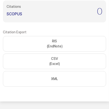
Citations
0
SCOPUS
Citation Export
RIS
(EndNote)
CSV
(Excel)
XML