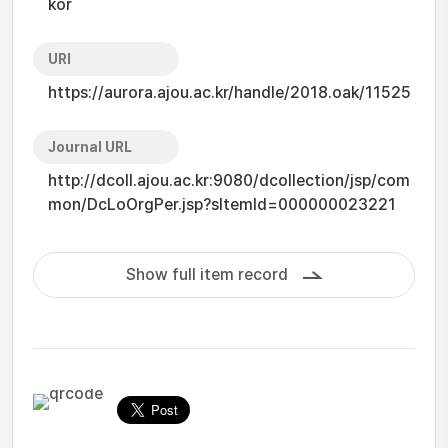
kor
URI
https://aurora.ajou.ac.kr/handle/2018.oak/11525
Journal URL
http://dcoll.ajou.ac.kr:9080/dcollection/jsp/com
mon/DcLoOrgPer.jsp?sItemId=000000023221
Show full item record