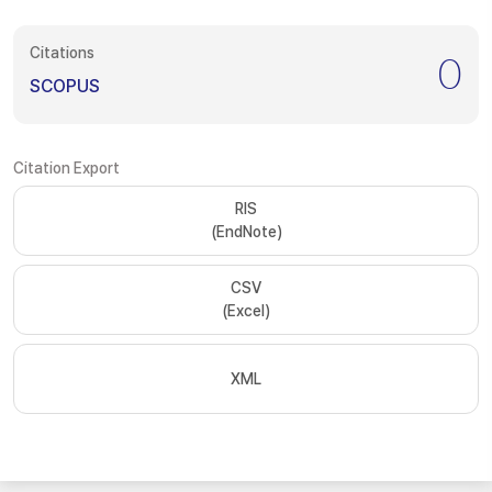
Citations
0
SCOPUS
Citation Export
RIS
(EndNote)
CSV
(Excel)
XML