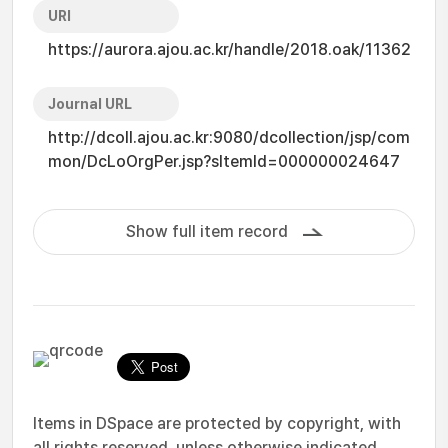
URI
https://aurora.ajou.ac.kr/handle/2018.oak/11362
Journal URL
http://dcoll.ajou.ac.kr:9080/dcollection/jsp/com
mon/DcLoOrgPer.jsp?sItemId=000000024647
Show full item record
Items in DSpace are protected by copyright, with
all rights reserved, unless otherwise indicated.