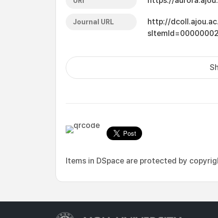
https://aurora.ajo
URI
http://dcoll.ajou.
Journal URL
sItemId=0000000
Sh
Items in DSpace are protected by copyright