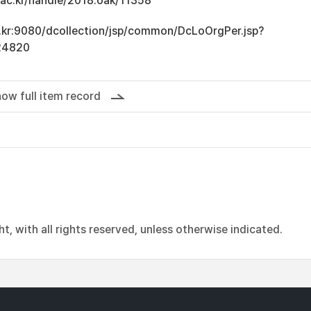
u.ac.kr/handle/2018.oak/11358
ac.kr:9080/dcollection/jsp/common/DcLoOrgPer.jsp?
24820
ow full item record
, with all rights reserved, unless otherwise indicated.