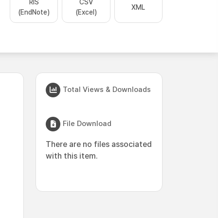
RIS
CSV
XML
(EndNote)
(Excel)
Total Views & Downloads
File Download
There are no files associated
with this item.