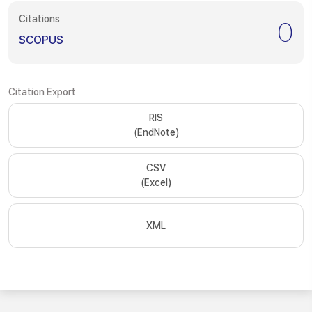
Citations
0
SCOPUS
Citation Export
RIS
(EndNote)
CSV
(Excel)
XML