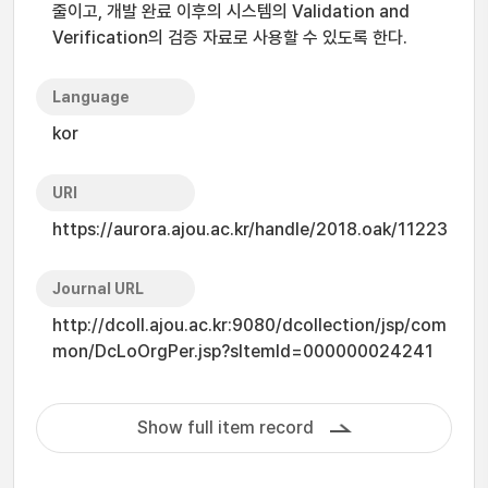
줄이고, 개발 완료 이후의 시스템의 Validation and
Verification의 검증 자료로 사용할 수 있도록 한다.
Language
kor
URI
https://aurora.ajou.ac.kr/handle/2018.oak/11223
Journal URL
http://dcoll.ajou.ac.kr:9080/dcollection/jsp/com
mon/DcLoOrgPer.jsp?sItemId=000000024241
Show full item record