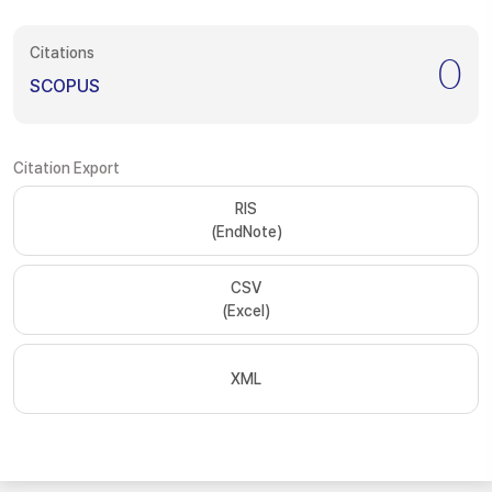
Citations
0
SCOPUS
Citation Export
RIS
(EndNote)
CSV
(Excel)
XML