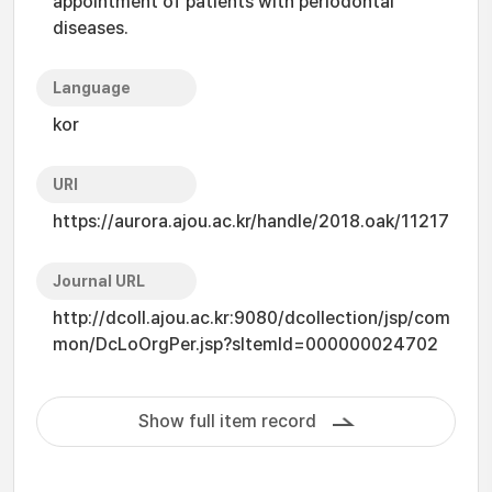
appointment of patients with periodontal
diseases.
Language
kor
URI
https://aurora.ajou.ac.kr/handle/2018.oak/11217
Journal URL
http://dcoll.ajou.ac.kr:9080/dcollection/jsp/com
mon/DcLoOrgPer.jsp?sItemId=000000024702
Show full item record