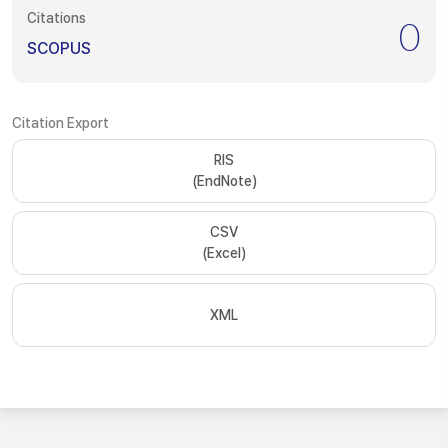
Citations
0
SCOPUS
Citation Export
RIS
(EndNote)
CSV
(Excel)
XML