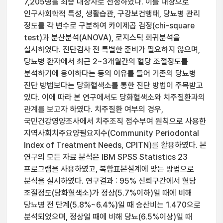
7,205명을 최종 대상자로 선정하였다. 이를 대상으로
인구사회학적 특성, 생활습관, 구강보건행태, 당뇨병 관리
정도를 각 변수로 구분하여 카이제곱 검정(chi-square
test)과 분산분석(ANOVA), 로지스틱 회귀분석을
실시하였다. 진단검사 전 특별한 준비가 필요하지 않으며,
당뇨병 환자에서 최근 2~3개월간의 혈당 조절정도를
분석하기에 용이하다는 등의 이유를 들어 기존의 당뇨병
진단 방법보다는 당화혈색소를 통한 진단 방법이 주목받고
있다. 이에 따라 본 연구에서도 당화혈색소와 치주질환과의
관계를 보고자 하였다. 치주질환 여부의 경우,
국민건강영양조사에서 치주조직 점수부여 원칙으로 사용한
지역사회치주요양필요지수(Community Periodontal
Index of Treatment Needs, CPITN)를 활용하였다. 본
연구의 모든 자료 분석은 IBM SPSS Statistics 23
프로그램을 사용하였고, 복합표본설계에 맞는 방법으로
분석을 실시하였다. 연구결과 : 95% 신뢰구간에서 혈당
조절정도(당화혈색소)가 정상(5.7%이하)일 때에 비해
당뇨병 전 단계(5.8%~6.4%)일 때 승산비는 1.470으로
분석되었으며, 정상일 때에 비해 당뇨(6.5%이상)일 때